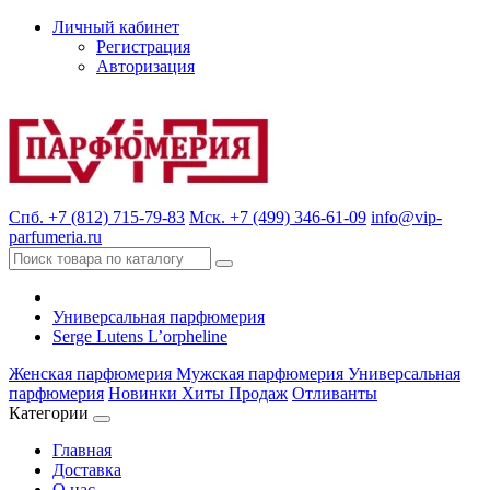
Личный кабинет
Регистрация
Авторизация
Спб. +7 (812) 715-79-83
Мск. +7 (499) 346-61-09
info@vip-
parfumeria.ru
Универсальная парфюмерия
Serge Lutens L’orpheline
Женская парфюмерия
Мужская парфюмерия
Универсальная
парфюмерия
Новинки
Хиты Продаж
Отливанты
Категории
Главная
Доставка
О нас