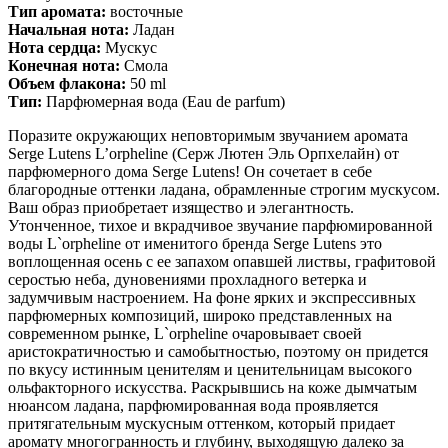
Тип аромата:
восточные
Начальная нота:
Ладан
Нота сердца:
Мускус
Конечная нота:
Смола
Объем флакона:
50 ml
Тип:
Парфюмерная вода (Eau de parfum)
Поразите окружающих неповторимым звучанием аромата
Serge Lutens L’orpheline (Серж Лютен Эль Орпхелайн) от
парфюмерного дома Serge Lutens! Он сочетает в себе
благородные оттенки ладана, обрамленные строгим мускусом.
Ваш образ приобретает изящество и элегантность.
Утонченное, тихое и вкрадчивое звучание парфюмированной
воды L`orpheline от именитого бренда Serge Lutens это
воплощенная осень с ее запахом опавшей листвы, графитовой
серостью неба, дуновениями прохладного ветерка и
задумчивым настроением. На фоне ярких и экспрессивных
парфюмерных композиций, широко представленных на
современном рынке, L`orpheline очаровывает своей
аристократичностью и самобытностью, поэтому он придется
по вкусу истинным ценителям и ценительницам высокого
ольфакторного искусства. Раскрывшись на коже дымчатым
нюансом ладана, парфюмированная вода проявляется
притягательным мускусным оттенком, который придает
аромату многогранность и глубину, выходящую далеко за