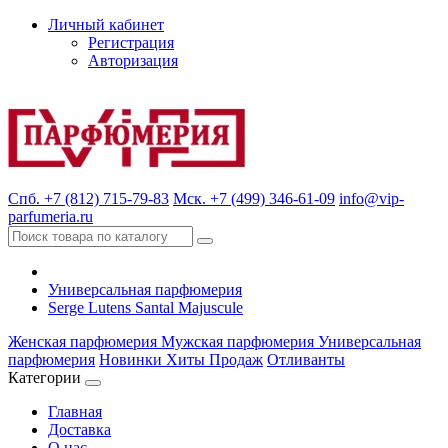
Личный кабинет
Регистрация
Авторизация
Спб. +7 (812) 715-79-83
Мск. +7 (499) 346-61-09
info@vip-
parfumeria.ru
Универсальная парфюмерия
Serge Lutens Santal Majuscule
Женская парфюмерия
Мужская парфюмерия
Универсальная
парфюмерия
Новинки
Хиты Продаж
Отливанты
Категории
Главная
Доставка
О нас