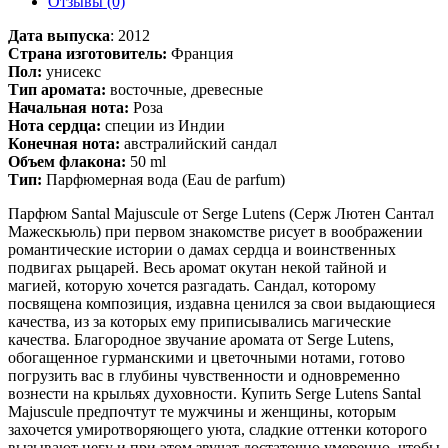
Отзывы (0)
Дата выпуска
:
2012
Страна изготовитель:
Франция
Пол:
унисекс
Тип аромата:
восточные, древесные
Начальная нота:
Роза
Нота сердца:
специи из Индии
Конечная нота:
австралийский сандал
Объем флакона:
50 ml
Тип:
Парфюмерная вода (Eau de parfum)
Парфюм Santal Majuscule от Serge Lutens (Серж Лютен Сантал
Мажескьюль) при первом знакомстве рисует в воображении
романтические истории о дамах сердца и воинственных
подвигах рыцарей. Весь аромат окутан некой тайной и
магией, которую хочется разгадать. Сандал, которому
посвящена композиция, издавна ценился за свои выдающиеся
качества, из за которых ему приписывались магические
качества. Благородное звучание аромата от Serge Lutens,
обогащенное гурманскими и цветочными нотами, готово
погрузить вас в глубины чувственности и одновременно
вознести на крыльях духовности. Купить Serge Lutens Santal
Majuscule предпочтут те мужчины и женщины, которым
захочется умиротворяющего уюта, сладкие оттенки которого
вызывают негу и при этом звучат достаточно умеренно, чтобы