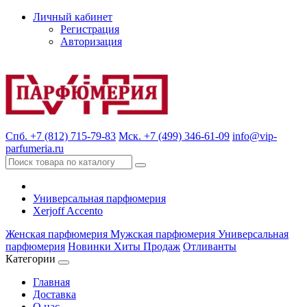
Личный кабинет
Регистрация
Авторизация
Спб. +7 (812) 715-79-83
Мск. +7 (499) 346-61-09
info@vip-
parfumeria.ru
Универсальная парфюмерия
Xerjoff Accento
Женская парфюмерия
Мужская парфюмерия
Универсальная
парфюмерия
Новинки
Хиты Продаж
Отливанты
Категории
Главная
Доставка
О нас