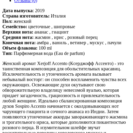
Отзывы (0)
Дата выпуска
:
2019
Страна изготовитель:
Италия
Пол:
женский
Семейство:
цветочные , шипровые
Верхняя нота:
ананас , гиацинт
Средняя нота:
жасмин , ирис , розовый перец
Конечная нота:
амбра , ваниль , ветивер , мускус , пачули
Объем флакона:
100 ml
Тип:
Парфюмерная вода (Eau de parfum)
Женский аромат Xerjoff Accento (Ксерджофф Ассенто) - это
таинственная композиция для обольстительных красавиц.
Исключительность и утонченность аромата вызывает
небывалый восторг: он способен воспламенить чувства всех
окружающих. Освежающие духи окутывают свою
обворожительную владелицу невесомой вуалью, которая
придает загадочность, грациозность и привлекательность
любой женщине. Идеально сбалансированная композиция
духов Sospiro Accento начинается с околдовывающих нот
чарующего гиацинта и сочного ананаса из Индии. Затем
появляются утонченные аккорды завораживающего жасмина
и трогательного ириса, которые дополняются пикантностью
розового перца. В изумительном шлейфе звучат
восхитительные переливы королевского мускуса и