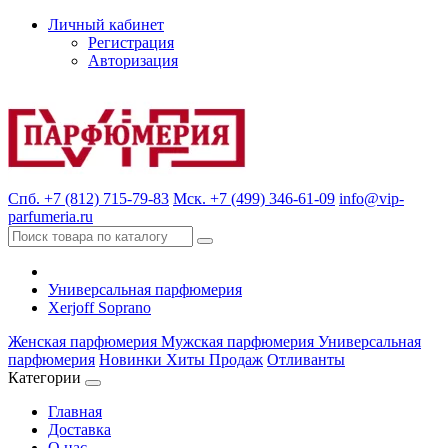
Личный кабинет
Регистрация
Авторизация
Спб. +7 (812) 715-79-83
Мск. +7 (499) 346-61-09
info@vip-
parfumeria.ru
Универсальная парфюмерия
Xerjoff Soprano
Женская парфюмерия
Мужская парфюмерия
Универсальная
парфюмерия
Новинки
Хиты Продаж
Отливанты
Категории
Главная
Доставка
О нас