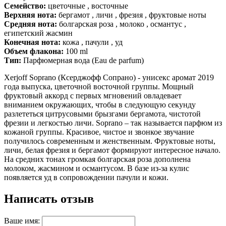
Семейство:
цветочные , восточные
Верхняя нота:
бергамот , личи , фрезия , фруктовые ноты
Средняя нота:
болгарская роза , молоко , османтус ,
египетский жасмин
Конечная нота:
кожа , пачули , уд
Объем флакона:
100 ml
Тип:
Парфюмерная вода (Eau de parfum)
Xerjoff Soprano (Ксерджофф Сопрано) - унисекс аромат 2019
года выпуска, цветочной восточной группы. Мощный
фруктовый аккорд с первых мгновений овладевает
вниманием окружающих, чтобы в следующую секунду
разлететься цитрусовыми брызгами бергамота, чистотой
фрезии и легкостью личи. Soprano – так называется парфюм из
кожаной группы. Красивое, чистое и звонкое звучание
получилось современным и женственным. Фруктовые ноты,
личи, белая фрезия и бергамот формируют интересное начало.
На средних тонах громкая болгарская роза дополнена
молоком, жасмином и османтусом. В базе из-за кулис
появляется уд в сопровождении пачули и кожи.
Написать отзыв
Ваше имя: