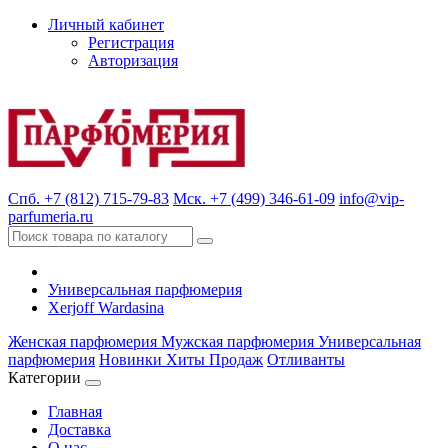
Личный кабинет
Регистрация
Авторизация
Спб. +7 (812) 715-79-83
Мск. +7 (499) 346-61-09
info@vip-
parfumeria.ru
Универсальная парфюмерия
Xerjoff Wardasina
Женская парфюмерия
Мужская парфюмерия
Универсальная
парфюмерия
Новинки
Хиты Продаж
Отливанты
Категории
Главная
Доставка
О нас