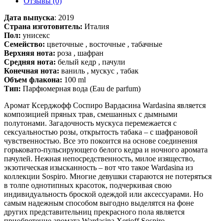
Отзывы (0)
Дата выпуска
:
2019
Страна изготовитель:
Италия
Пол:
унисекс
Семейство:
цветочные , восточные , табачные
Верхняя нота:
роза , шафран
Средняя нота:
белый кедр , пачули
Конечная нота:
ваниль , мускус , табак
Объем флакона:
100 ml
Тип:
Парфюмерная вода (Eau de parfum)
Аромат Ксерджофф Соспиро Вардасина Wardasina является
композицией пряных трав, смешанных с дымными
полутонами. Загадочность мускуса перемежается с
сексуальностью розы, открытость табака – с шафрановой
чувственностью. Все это покоится на основе соединения
горьковато-пульсирующего белого кедра и ночного аромата
пачулей. Нежная непосредственность, милое изящество,
экзотическая изысканность – вот что такое Wardasina из
коллекции Sospiro. Многие девушки стараются не потеряться
в толпе однотипных красоток, подчеркивая свою
индивидуальность броской одеждой или аксессуарами. Но
самым надежным способом выгодно выделятся на фоне
других представительниц прекрасного пола является
приобретение аромата Wardasina Xerjoff Sospiro.