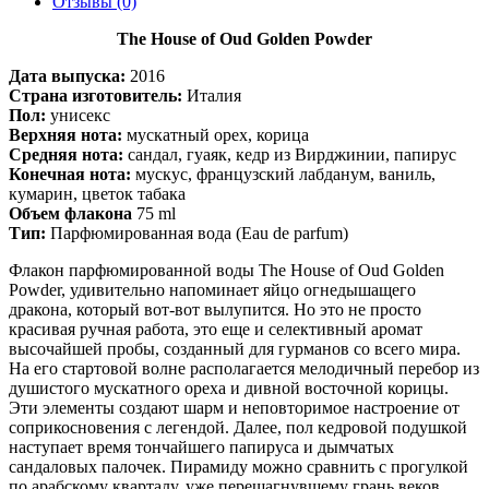
Отзывы (0)
The House of Oud Golden Powder
Дата выпуска:
2016
Страна изготовитель:
Италия
Пол:
унисекс
Верхняя нота:
мускатный орех, корица
Средняя нота:
сандал, гуаяк, кедр из Вирджинии, папирус
Конечная нота:
мускус, французский лабданум, ваниль,
кумарин, цветок табака
Объем флакона
75 ml
Тип:
Парфюмированная вода (Eau de parfum)
Флакон парфюмированной воды The House of Oud Golden
Powder, удивительно напоминает яйцо огнедышащего
дракона, который вот-вот вылупится. Но это не просто
красивая ручная работа, это еще и селективный аромат
высочайшей пробы, созданный для гурманов со всего мира.
На его стартовой волне располагается мелодичный перебор из
душистого мускатного ореха и дивной восточной корицы.
Эти элементы создают шарм и неповторимое настроение от
соприкосновения с легендой. Далее, пол кедровой подушкой
наступает время тончайшего папируса и дымчатых
сандаловых палочек. Пирамиду можно сравнить с прогулкой
по арабскому кварталу, уже перешагнувшему грань веков.