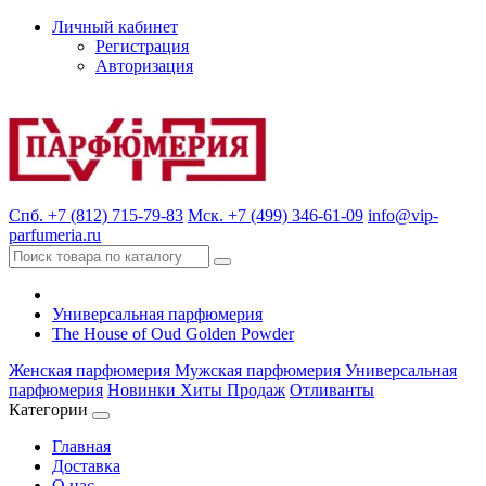
Личный кабинет
Регистрация
Авторизация
Спб. +7 (812) 715-79-83
Мск. +7 (499) 346-61-09
info@vip-
parfumeria.ru
Универсальная парфюмерия
The House of Oud Golden Powder
Женская парфюмерия
Мужская парфюмерия
Универсальная
парфюмерия
Новинки
Хиты Продаж
Отливанты
Категории
Главная
Доставка
О нас