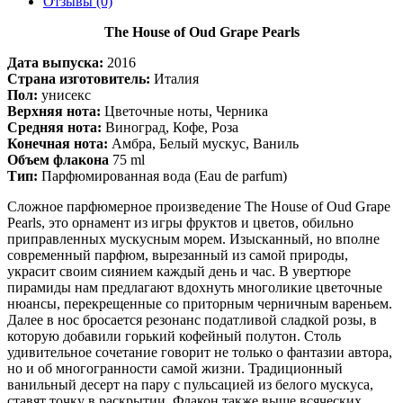
Отзывы (0)
The House of Oud Grape Pearls
Дата выпуска:
2016
Страна изготовитель:
Италия
Пол:
унисекс
Верхняя нота:
Цветочные ноты, Черника
Средняя нота:
Виноград, Кофе, Роза
Конечная нота:
Амбра, Белый мускус, Ваниль
Объем флакона
75 ml
Тип:
Парфюмированная вода (Eau de parfum)
Сложное парфюмерное произведение The House of Oud Grape
Pearls, это орнамент из игры фруктов и цветов, обильно
приправленных мускусным морем. Изысканный, но вполне
современный парфюм, вырезанный из самой природы,
украсит своим сиянием каждый день и час. В увертюре
пирамиды нам предлагают вдохнуть многоликие цветочные
нюансы, перекрещенные со приторным черничным вареньем.
Далее в нос бросается резонанс податливой сладкой розы, в
которую добавили горький кофейный полутон. Столь
удивительное сочетание говорит не только о фантазии автора,
но и об многогранности самой жизни. Традиционный
ванильный десерт на пару с пульсацией из белого мускуса,
ставят точку в раскрытии. Флакон также выше всяческих