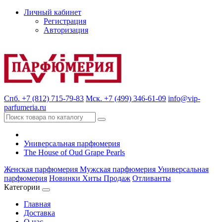
Личный кабинет
Регистрация
Авторизация
Спб. +7 (812) 715-79-83
Мск. +7 (499) 346-61-09
info@vip-
parfumeria.ru
Универсальная парфюмерия
The House of Oud Grape Pearls
Женская парфюмерия
Мужская парфюмерия
Универсальная
парфюмерия
Новинки
Хиты Продаж
Отливанты
Категории
Главная
Доставка
О нас