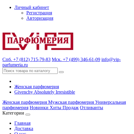
Личный кабинет
Регистрация
Авторизация
Спб. +7 (812) 715-79-83
Мск. +7 (499) 346-61-09
info@vip-
parfumeria.ru
Женская парфюмерия
Givenchy Absolutely Irresistible
Женская парфюмерия
Мужская парфюмерия
Универсальная
парфюмерия
Новинки
Хиты Продаж
Отливанты
Категории
Главная
Доставка
О нас