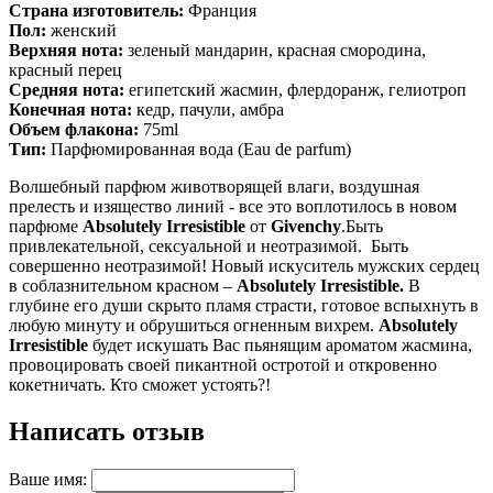
Страна изготовитель:
Франция
Пол:
женский
Верхняя нота:
зеленый мандарин, красная смородина,
красный перец
Средняя нота:
египетский жасмин, флердоранж, гелиотроп
Конечная нота:
кедр, пачули, амбра
Объем флакона
:
75ml
Тип:
Парфюмированная вода (Eau de parfum)
Волшебный парфюм животворящей влаги, воздушная
прелесть и изящество линий - все это воплотилось в новом
парфюме
Absolutely Irresistible
от
Givenchy
.Быть
привлекательной, сексуальной и неотразимой. Быть
совершенно неотразимой! Новый искуситель мужских сердец
в соблазнительном красном –
Absolutely Irresistible.
В
глубине его души скрыто пламя страсти, готовое вспыхнуть в
любую минуту и обрушиться огненным вихрем.
Absolutely
Irresistible
будет искушать Вас пьянящим ароматом жасмина,
провоцировать своей пикантной остротой и откровенно
кокетничать. Кто сможет устоять?!
Написать отзыв
Ваше имя: