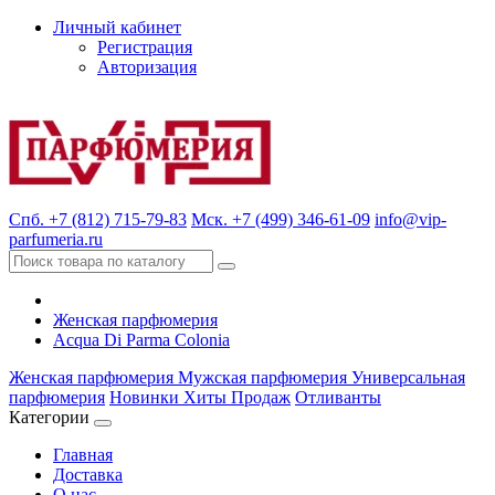
Личный кабинет
Регистрация
Авторизация
Спб. +7 (812) 715-79-83
Мск. +7 (499) 346-61-09
info@vip-
parfumeria.ru
Женская парфюмерия
Acqua Di Parma Colonia
Женская парфюмерия
Мужская парфюмерия
Универсальная
парфюмерия
Новинки
Хиты Продаж
Отливанты
Категории
Главная
Доставка
О нас