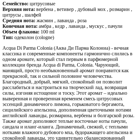
Семейство:
цитрусовые
Верхняя нота:
вербена , ветивер , дубовый мох , розмарин ,
цитрусы , шалфей
Средняя нота:
жасмин , лаванда , роза
Конечная нота:
амбра , кедр , лаванда , мускус , пачули
Объем флакона:
100 ml
Тип:
одеколон (cologne)
Acqua Di Parma Colonia (Аква Ди Парма Колониа) - вечная
классика и современные компоненты гармонично слились в
одном аромате, который стал первым в парфюмерной
коллекции бренда Acqua di Parma, Colonia. Чарующий,
манящий, просто необыкновенный аромат понравится как
прекрасной, так и сильной половине человечества.
Благородный, добрый, мягкий, спокойный он позволит
расслабиться и настроиться на творческий лад, возвращая
силы, изгоняя истощение и тоску. Этот аромат – идеально
выверенная и проверенная временем смесь цитрусовых
эссенций динамичного лимона, горьковатого бергамота,
сицилийского апельсина, дополненная цветочными нотами
английской лаванды, розмарина, вербены и болгарской розы.
Также аромат дополняют теплые восточные ноты пачули,
сандала и иланг-иланга. Динамичный, свежий, с теплыми
нотками влажного дубового мха, будоражащего апельсина и
спокойной лаванды, это удивительно сбалансированный