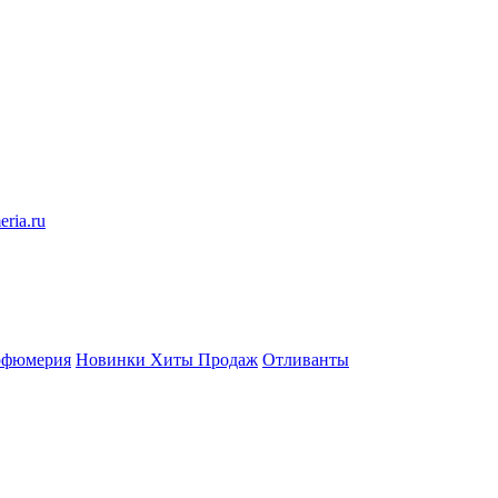
eria.ru
рфюмерия
Новинки
Хиты Продаж
Отливанты