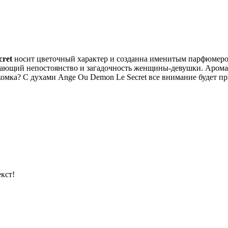
cret
носит цветочный характер и созданна именитым парфюмером 
ающий непостоянство и загадочность женщины-девушки. Аромат
акомка? С духами Ange Ou Demon Le Secret все внимание будет п
кст!