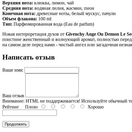
Верхняя нота:
клюква, лимон, чай
Средняя нота:
водяная лилия, жасмин, пион
Конечная нота:
древесные ноты, белый мускус, пачули
Объем флакона:
100 ml
Тип:
Парфюмированная вода (Eau de parfum)
Новая интерпретация духов от
Givenchy Ange Ou Demon Le Se
поистине женственный и волнующий аромат, полностью перед
на самом деле перед нами - чистый ангел или загадочная незн
Написать отзыв
Ваше имя:
Ваш отзыв
Внимание:
HTML не поддерживается! Используйте обычный те
Рейтинг
Плохо
Хорошо
Продолжить