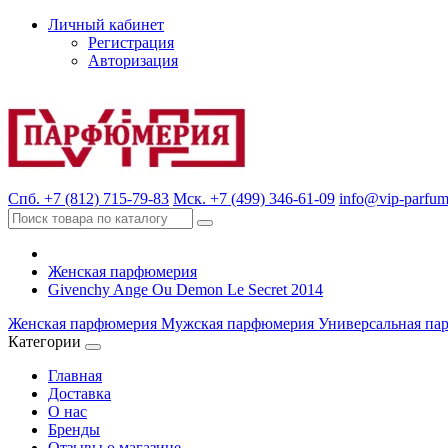
Личный кабинет
Регистрация
Авторизация
Спб. +7 (812) 715-79-83
Мск. +7 (499) 346-61-09
info@vip-parfum
Женская парфюмерия
Givenchy Ange Ou Demon Le Secret 2014
Женская парфюмерия
Мужская парфюмерия
Универсальная па
Категории
Главная
Доставка
О нас
Бренды
Отзывы о магазине