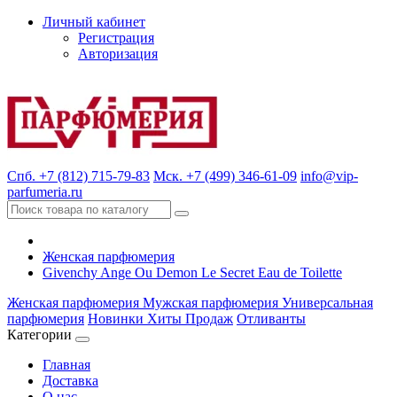
Личный кабинет
Регистрация
Авторизация
Спб. +7 (812) 715-79-83
Мск. +7 (499) 346-61-09
info@vip-
parfumeria.ru
Женская парфюмерия
Givenchy Ange Ou Demon Le Secret Eau de Toilette
Женская парфюмерия
Мужская парфюмерия
Универсальная
парфюмерия
Новинки
Хиты Продаж
Отливанты
Категории
Главная
Доставка
О нас