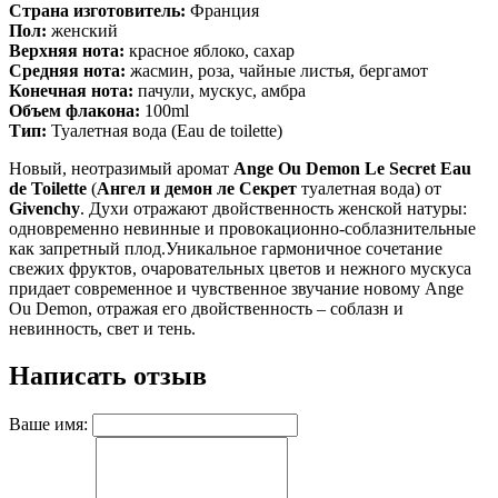
Страна изготовитель:
Франция
Пол:
женский
Верхняя нота:
красное яблоко, сахар
Средняя нота:
жасмин, роза, чайные листья, бергамот
Конечная нота:
пачули, мускус, амбра
Объем флакона:
100ml
Тип:
Туалетная вода (Eau de toilette)
Новый, неотразимый аромат
Ange Ou Demon Le Secret Eau
de Toilette
(
Ангел и демон ле Секрет
туалетная вода) от
Givenchy
. Духи отражают двойственность женской натуры:
одновременно невинные и провокационно-соблазнительные
как запретный плод.Уникальное гармоничное сочетание
свежих фруктов, очаровательных цветов и нежного мускуса
придает современное и чувственное звучание новому Ange
Ou Demon, отражая его двойственность – соблазн и
невинность, свет и тень.
Написать отзыв
Ваше имя: