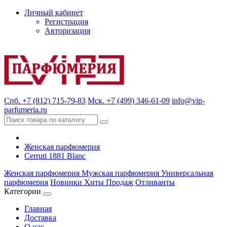
Личный кабинет
Регистрация
Авторизация
Спб. +7 (812) 715-79-83
Мск. +7 (499) 346-61-09
info@vip-
parfumeria.ru
Женская парфюмерия
Cerruti 1881 Blanc
Женская парфюмерия
Мужская парфюмерия
Универсальная
парфюмерия
Новинки
Хиты Продаж
Отливанты
Категории
Главная
Доставка
О нас