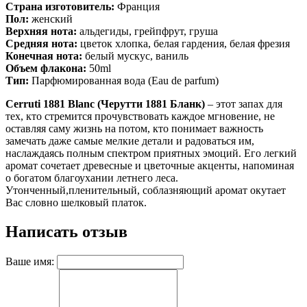
Страна изготовитель:
Франция
Пол:
женский
Верхняя нота:
альдегиды, грейпфрут, груша
Средняя нота:
цветок хлопка, белая гардения, белая фрезия
Конечная нота:
белый мускус, ваниль
Объем флакона:
50ml
Тип:
Парфюмированная вода (Eau de parfum)
Cerruti 1881 Blanc (Черутти 1881 Бланк)
– этот запах для
тех, кто стремится прочувствовать каждое мгновение, не
оставляя саму жизнь на потом, кто понимает важность
замечать даже самые мелкие детали и радоваться им,
наслаждаясь полным спектром приятных эмоций. Его легкий
аромат сочетает древесные и цветочные акценты, напоминая
о богатом благоухании летнего леса.
Утонченный,пленительный, соблазняющий аромат окутает
Вас словно шелковый платок.
Написать отзыв
Ваше имя: