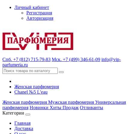
Личный кабинет
Регистрация
Авторизация
Спб. +7 (812) 715-79-83
Мск. +7 (499) 346-61-09
info@vip-
parfumeria.ru
Женская парфюмерия
Chanel №5 L'eau
Женская парфюмерия
Мужская парфюмерия
Универсальная
парфюмерия
Новинки
Хиты Продаж
Отливанты
Категории
Главная
Доставка
О нас