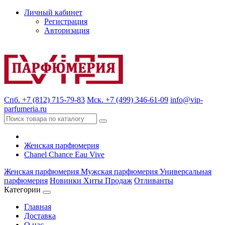
Личный кабинет
Регистрация
Авторизация
Спб. +7 (812) 715-79-83
Мск. +7 (499) 346-61-09
info@vip-
parfumeria.ru
Женская парфюмерия
Chanel Chance Eau Vive
Женская парфюмерия
Мужская парфюмерия
Универсальная
парфюмерия
Новинки
Хиты Продаж
Отливанты
Категории
Главная
Доставка
О нас