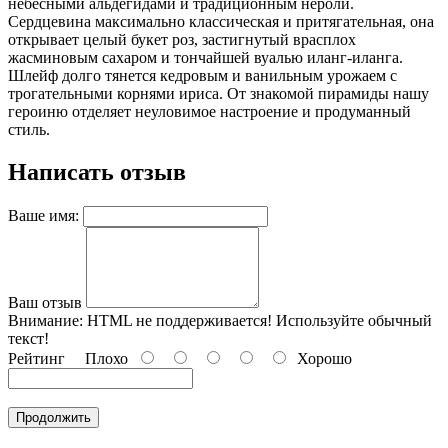
небесными альдегидами и традиционным нероли.
Сердцевина максимально классическая и притягательная, она
открывает целый букет роз, застигнутый врасплох
жасминовым сахаром и тончайшей вуалью иланг-иланга.
Шлейф долго тянется кедровым и ванильным урожаем с
трогательными корнями ириса. От знакомой пирамиды нашу
героиню отделяет неуловимое настроение и продуманный
стиль.
Написать отзыв
Ваше имя:
Ваш отзыв
Внимание:
HTML не поддерживается! Используйте обычный
текст!
Рейтинг
Плохо
Хорошо
Продолжить