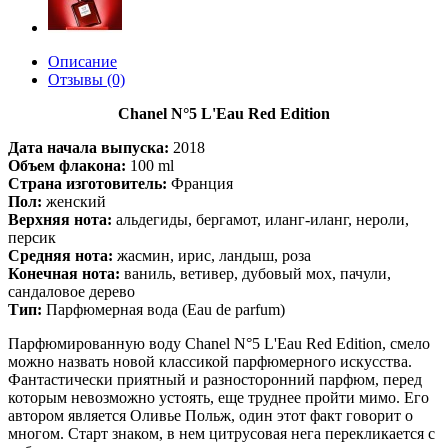
Описание
Отзывы (0)
Chanel N°5 L'Eau Red Edition
Дата начала выпуска:
2018
Объем флакона:
100 ml
Страна изготовитель:
Франция
Пол:
женский
Верхняя нота:
альдегиды, бергамот, иланг-иланг, нероли,
персик
Средняя нота:
жасмин, ирис, ландыш, роза
Конечная нота:
ваниль, ветивер, дубовый мох, пачули,
сандаловое дерево
Тип:
Парфюмерная вода (Eau de parfum)
Парфюмированную воду Chanel N°5 L'Eau Red Edition, смело
можно назвать новой классикой парфюмерного искусства.
Фантастически приятный и разносторонний парфюм, перед
которым невозможно устоять, еще труднее пройти мимо. Его
автором является Оливье Польж, один этот факт говорит о
многом. Старт знаком, в нем цитрусовая нега перекликается с