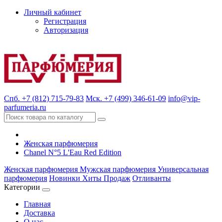
Личный кабинет
Регистрация
Авторизация
Спб. +7 (812) 715-79-83
Мск. +7 (499) 346-61-09
info@vip-
parfumeria.ru
Женская парфюмерия
Chanel N°5 L'Eau Red Edition
Женская парфюмерия
Мужская парфюмерия
Универсальная
парфюмерия
Новинки
Хиты Продаж
Отливанты
Категории
Главная
Доставка
О нас