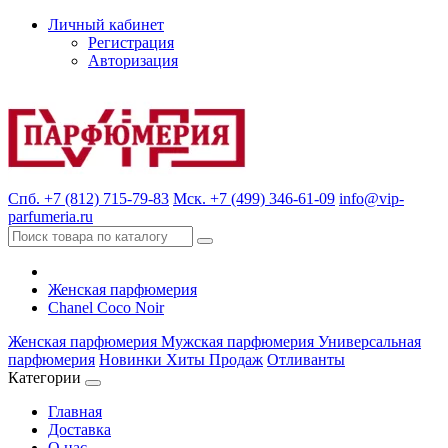
Личный кабинет
Регистрация
Авторизация
Спб. +7 (812) 715-79-83
Мск. +7 (499) 346-61-09
info@vip-
parfumeria.ru
Женская парфюмерия
Chanel Coco Noir
Женская парфюмерия
Мужская парфюмерия
Универсальная
парфюмерия
Новинки
Хиты Продаж
Отливанты
Категории
Главная
Доставка
О нас