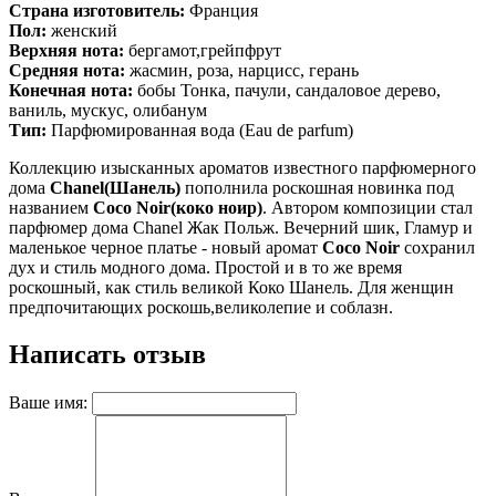
Страна изготовитель:
Франция
Пол:
женский
Верхняя нота:
бергамот,грейпфрут
Средняя нота:
жасмин, роза, нарцисс, герань
Конечная нота:
бобы Тонка, пачули, сандаловое дерево,
ваниль, мускус, олибанум
Тип:
Парфюмированная вода (Eau de parfum)
Коллекцию изысканных ароматов известного парфюмерного
дома
Chanel(Шанель)
пополнила роскошная новинка под
названием
Coco Noir(коко ноир)
. Автором композиции стал
парфюмер дома Chanel Жак Польж. Вечерний шик, Гламур и
маленькое черное платье - новый аромат
Coco Noir
сохранил
дух и стиль модного дома. Простой и в то же время
роскошный, как стиль великой Коко Шанель. Для женщин
предпочитающих роскошь,великолепие и соблазн.
Написать отзыв
Ваше имя: