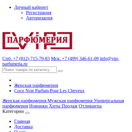
Личный кабинет
Регистрация
Авторизация
Спб. +7 (812) 715-79-83
Мск. +7 (499) 346-61-09
info@vip-
parfumeria.ru
Женская парфюмерия
Coco Noir Parfum Pour Les Cheveux
Женская парфюмерия
Мужская парфюмерия
Универсальная
парфюмерия
Новинки
Хиты Продаж
Отливанты
Категории
Главная
Доставка
О нас