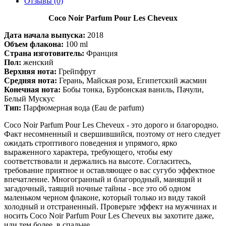
Отзывы (0)
Coco Noir Parfum Pour Les Cheveux
Дата начала выпуска:
2018
Объем флакона:
100 ml
Страна изготовитель:
Франция
Пол:
женский
Верхняя нота:
Грейпфрут
Средняя нота:
Герань, Майская роза, Египетский жасмин
Конечная нота:
Бобы тонка, Бурбонская ваниль, Пачули,
Белый Мускус
Тип:
Парфюмерная вода (Eau de parfum)
Сoco Noir Parfum Pour Les Cheveux - это дорого и благородно.
Факт несомненный и свершившийся, поэтому от него следует
ожидать строптивого поведения и упрямого, ярко
выраженного характера, требующего, чтобы ему
соответствовали и держались на высоте. Согласитесь,
требование приятное и оставляющее о вас сугубо эффектное
впечатление. Многогранный и благородный, манящий и
загадочный, таящий ночные тайны - все это об одном
маленьком черном флаконе, который только из виду такой
холодный и отстраненный. Проверьте эффект на мужчинах и
носить Coco Noir Parfum Pour Les Cheveux вы захотите даже,
или тем более, в спальне.