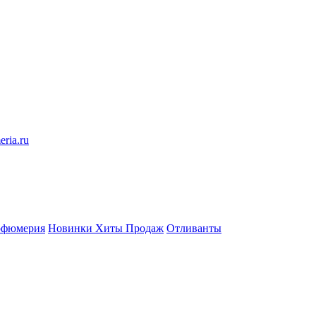
eria.ru
рфюмерия
Новинки
Хиты Продаж
Отливанты