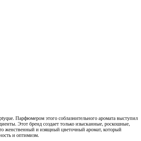
ptyque. Парфюмером этого соблазнительного аромата выступил
диенты. Этот бренд создает только изысканные, роскошные,
это женственный и изящный цветочный аромат, который
тность и оптимизм.