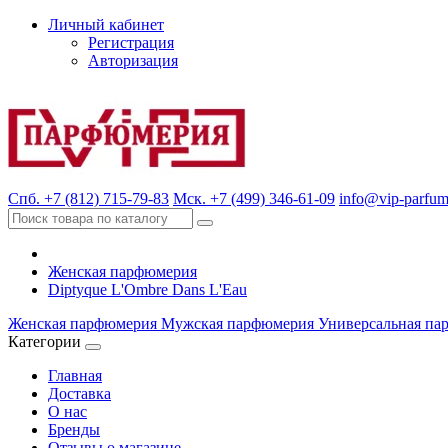
Личный кабинет
Регистрация
Авторизация
Спб. +7 (812) 715-79-83
Мск. +7 (499) 346-61-09
info@vip-parfum
Женская парфюмерия
Diptyque L'Ombre Dans L'Eau
Женская парфюмерия
Мужская парфюмерия
Универсальная па
Категории
Главная
Доставка
О нас
Бренды
Отзывы о магазине