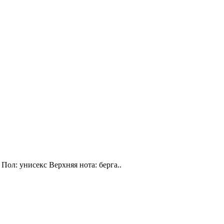
Пол: унисекс Верхняя нота: берга..