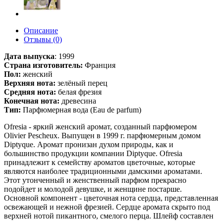
Описание
Отзывы (0)
Дата выпуска
:
1999
Страна изготовитель:
Франция
Пол:
женский
Верхняя нота:
зелёный перец
Средняя нота:
белая фрезия
Конечная нота:
древесина
Тип:
Парфюмерная вода (Eau de parfum)
Ofresia - яркий женский аромат, созданный парфюмером
Olivier Pescheux. Выпущен в 1999 г. парфюмерным домом
Diptyque. Аромат пронизан духом природы, как и
большинство продукции компании Diptyque. Ofresia
принадлежит к семейству ароматов цветочные, которые
являются наиболее традиционными дамскими ароматами.
Этот утонченный и женственный парфюм прекрасно
подойдет и молодой девушке, и женщине постарше.
Основной компонент - цветочная нота сердца, представленная
освежающей и нежной фрезией. Сердце аромата скрыто под
верхней нотой пикантного, смелого перца. Шлейф составлен