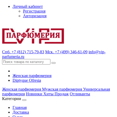
Личный кабинет
Регистрация
Авторизация
Спб. +7 (812) 715-79-83
Мск. +7 (499) 346-61-09
info@vip-
parfumeria.ru
Женская парфюмерия
Diptyque Ofresia
Женская парфюмерия
Мужская парфюмерия
Универсальная
парфюмерия
Новинки
Хиты Продаж
Отливанты
Категории
Главная
Доставка
О нас