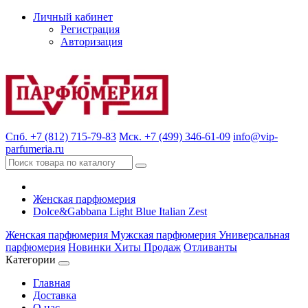
Личный кабинет
Регистрация
Авторизация
Спб. +7 (812) 715-79-83
Мск. +7 (499) 346-61-09
info@vip-
parfumeria.ru
Женская парфюмерия
Dolce&Gabbana Light Blue Italian Zest
Женская парфюмерия
Мужская парфюмерия
Универсальная
парфюмерия
Новинки
Хиты Продаж
Отливанты
Категории
Главная
Доставка
О нас