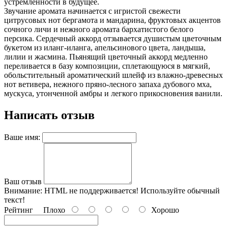
устремленности в будущее.
Звучание аромата начинается с игристой свежести
цитрусовых нот бергамота и мандарина, фруктовых акцентов
сочного личи и нежного аромата бархатистого белого
персика. Сердечный аккорд отзывается душистым цветочным
букетом из иланг-иланга, апельсинового цвета, ландыша,
лилии и жасмина. Пьянящий цветочный аккорд медленно
переливается в базу композиции, сплетающуюся в мягкий,
обольстительный ароматический шлейф из влажно-древесных
нот ветивера, нежного пряно-лесного запаха дубового мха,
мускуса, утонченной амбры и легкого прикосновения ванили.
Написать отзыв
Ваше имя:
Ваш отзыв
Внимание:
HTML не поддерживается! Используйте обычный
текст!
Рейтинг
Плохо
Хорошо