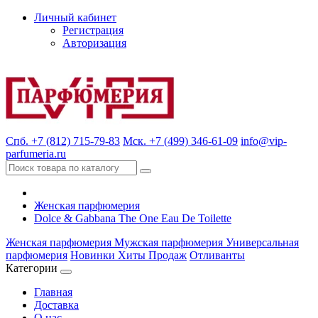
Личный кабинет
Регистрация
Авторизация
Спб. +7 (812) 715-79-83
Мск. +7 (499) 346-61-09
info@vip-
parfumeria.ru
Женская парфюмерия
Dolce & Gabbana The One Eau De Toilette
Женская парфюмерия
Мужская парфюмерия
Универсальная
парфюмерия
Новинки
Хиты Продаж
Отливанты
Категории
Главная
Доставка
О нас