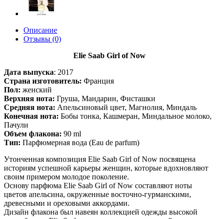
Описание
Отзывы (0)
Elie Saab Girl of Now
Дата выпуска
:
2017
Страна изготовитель:
Франция
Пол:
женский
Верхняя нота:
Груша, Мандарин, Фисташки
Средняя нота:
Апельсиновый цвет, Магнолия, Миндаль
Конечная нота:
Бобы тонка, Кашмеран, Миндальное молоко,
Пачули
Объем флакона:
90 ml
Тип:
Парфюмерная вода (Eau de parfum)
Утонченная композиция Elie Saab Girl of Now посвящена
историям успешной карьеры женщин, которые вдохновляют
своим примером молодое поколение.
Основу парфюма Elie Saab Girl of Now составляют ноты
цветов апельсина, окруженные восточно-гурманскими,
древесными и ореховыми аккордами.
Дизайн флакона был навеян коллекцией одежды высокой