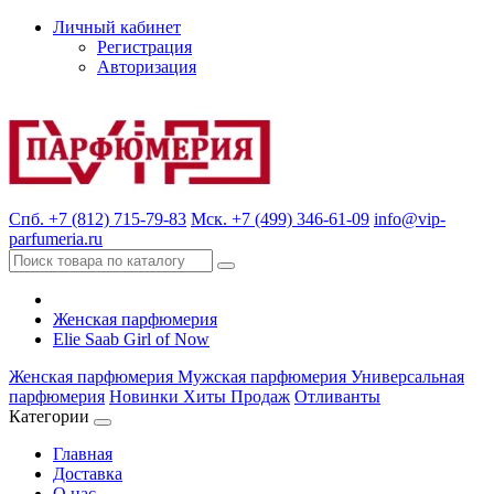
Личный кабинет
Регистрация
Авторизация
Спб. +7 (812) 715-79-83
Мск. +7 (499) 346-61-09
info@vip-
parfumeria.ru
Женская парфюмерия
Elie Saab Girl of Now
Женская парфюмерия
Мужская парфюмерия
Универсальная
парфюмерия
Новинки
Хиты Продаж
Отливанты
Категории
Главная
Доставка
О нас