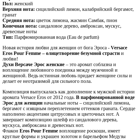
Пол:
женский
Верхняя нота:
сицилийский лимон, калабрийский бергамот,
гранат
Средняя нота:
цветок лимона, жасмин Самбак, пион
Конечная нота:
сандаловое дерево, амброксан, мускус,
древесные ноты
Тип:
Парфюмированная вода (Eau de parfum)
Новая история любви для женщин от бога Эроса -
Versace
Eros Pour Femme – олицетворение безумной страсти
и
любви!
Духи Версаче Эрос женские
– это аромат соблазна и
воплощение любовного поединка между мужчиной и
женщиной. Ведь истинная любовь придает женщине силы и
делает ее неотразимой для сильного пола.
Композиция выпускалась как дополнение к мужской истории
аромата Versace Eros от 2012 года.
В парфюмированной воде
Эрос для женщин
начальные ноты – сицилийский лимона,
бергамот с изящным переплетением оттенков граната. Сердце
наполнено акцентами цитрусовых и цветочных нот. А
завершает композицию шлейф из сандалового дерева,
мускуса, амброксана и древесных нот.
Флакон
Eros Pour Femme
воплощение роскоши, имеет
круглые формы и украшен золотом и барельефом Медузы