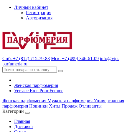
Личный кабинет
Регистрация
Авторизация
Спб. +7 (812) 715-79-83
Мск. +7 (499) 346-61-09
info@vip-
parfumeria.ru
Женская парфюмерия
Versace Eros Pour Femme
Женская парфюмерия
Мужская парфюмерия
Универсальная
парфюмерия
Новинки
Хиты Продаж
Отливанты
Категории
Главная
Доставка
О нас