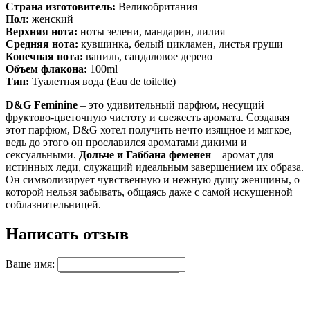
Страна изготовитель:
Великобритания
Пол:
женский
Верхняя нота:
ноты зелени, мандарин, лилия
Средняя нота:
кувшинка, белый цикламен, листья груши
Конечная нота:
ваниль, сандаловое дерево
Объем флакона
:
100ml
Тип:
Туалетная вода (Eau de toilette)
D&G Feminine
– это удивительный парфюм, несущий
фруктово-цветочную чистоту и свежесть аромата. Создавая
этот парфюм, D&G хотел получить нечто изящное и мягкое,
ведь до этого он прославился ароматами дикими и
сексуальными.
Дольче и Габбана феменен
– аромат для
истинных леди, служащий идеальным завершением их образа.
Он символизирует чувственную и нежную душу женщины, о
которой нельзя забывать, общаясь даже с самой искушенной
соблазнительницей.
Написать отзыв
Ваше имя: