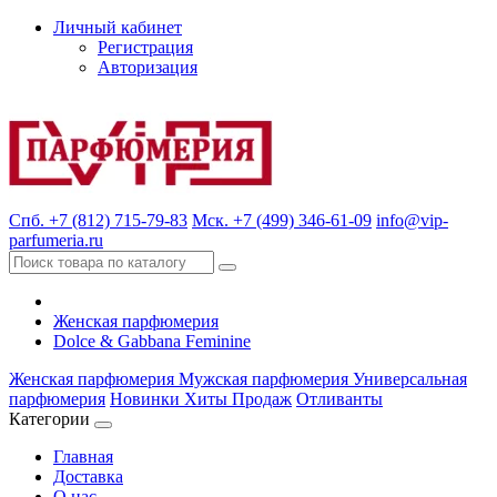
Личный кабинет
Регистрация
Авторизация
Спб. +7 (812) 715-79-83
Мск. +7 (499) 346-61-09
info@vip-
parfumeria.ru
Женская парфюмерия
Dolce & Gabbana Feminine
Женская парфюмерия
Мужская парфюмерия
Универсальная
парфюмерия
Новинки
Хиты Продаж
Отливанты
Категории
Главная
Доставка
О нас