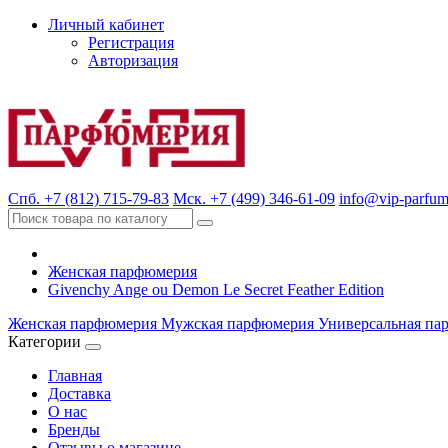
Личный кабинет
Регистрация
Авторизация
Спб. +7 (812) 715-79-83
Мск. +7 (499) 346-61-09
info@vip-parfum
Женская парфюмерия
Givenchy Ange ou Demon Le Secret Feather Edition
Женская парфюмерия
Мужская парфюмерия
Универсальная па
Категории
Главная
Доставка
О нас
Бренды
Отзывы о магазине