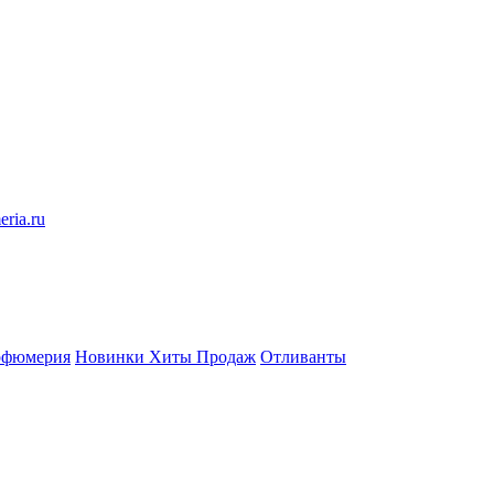
eria.ru
рфюмерия
Новинки
Хиты Продаж
Отливанты