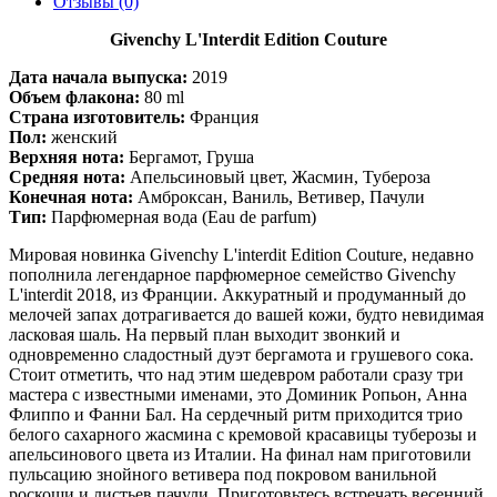
Отзывы (0)
Givenchy L'Interdit Edition Couture
Дата начала выпуска:
2019
Объем флакона:
80 ml
Страна изготовитель:
Франция
Пол:
женский
Верхняя нота:
Бергамот, Груша
Средняя нота:
Апельсиновый цвет, Жасмин, Тубероза
Конечная нота:
Амброксан, Ваниль, Ветивер, Пачули
Тип:
Парфюмерная вода (Eau de parfum)
Мировая новинка Givenchy L'interdit Edition Couture, недавно
пополнила легендарное парфюмерное семейство Givenchy
L'interdit 2018, из Франции. Аккуратный и продуманный до
мелочей запах дотрагивается до вашей кожи, будто невидимая
ласковая шаль. На первый план выходит звонкий и
одновременно сладостный дуэт бергамота и грушевого сока.
Стоит отметить, что над этим шедевром работали сразу три
мастера с известными именами, это Доминик Ропьон, Анна
Флиппо и Фанни Бал. На сердечный ритм приходится трио
белого сахарного жасмина с кремовой красавицы туберозы и
апельсинового цвета из Италии. На финал нам приготовили
пульсацию знойного ветивера под покровом ванильной
роскоши и листьев пачули. Приготовьтесь встречать весенний