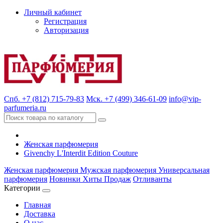
Личный кабинет
Регистрация
Авторизация
Спб. +7 (812) 715-79-83
Мск. +7 (499) 346-61-09
info@vip-
parfumeria.ru
Женская парфюмерия
Givenchy L'Interdit Edition Couture
Женская парфюмерия
Мужская парфюмерия
Универсальная
парфюмерия
Новинки
Хиты Продаж
Отливанты
Категории
Главная
Доставка
О нас