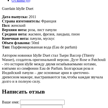
Отзывы (0)
Guerlain Idylle Duet
Дата выпуска:
2011
Страна изготовитель:
Франция
Пол:
женский
Верхняя нота:
роза, лист пачули
Средняя нота:
жасмин, фрезия, ландыш, пион
Конечная нота:
пачули, мускус
Объем флакона
:
50ml
Тип:
Парфюмированная вода (Eau de parfum)
Автором новинки Idylle Duet стал Тьери Вассер (Thierry
Wasser), создатель оригинальной версии. Дуэт Rose и Patchouli
- это история idylle между двумя незабываемыми нотами,
взятыми из симфонии Eau de Parfum. Болгарская роза и
Индийский пачули – две основные арии в цветочно-
древесном мажоре, выстраиваются так,чтобы каждая звучала
долго и в полную силу.
Написать отзыв
Ваше имя: