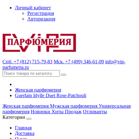
Личный кабинет
Регистрация
Авторизация
Спб. +7 (812) 715-79-83
Мск. +7 (499) 346-61-09
info@vip-
parfumeria.ru
Женская парфюмерия
Guerlain Idylle Duet Rose-Patchouli
Женская парфюмерия
Мужская парфюмерия
Универсальная
парфюмерия
Новинки
Хиты Продаж
Отливанты
Категории
Главная
Доставка
О нас