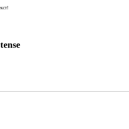
кст!
tense