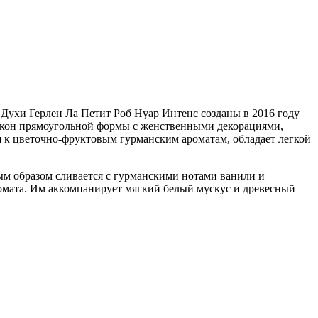
. Духи Герлен Ла Петит Роб Нуар Интенс созданы в 2016 году
акон прямоугольной формы с женственными декорациями,
я к цветочно-фруктовым гурманским ароматам, обладает легкой
ым образом сливается с гурманскими нотами ванили и
омата. Им аккомпанирует мягкий белый мускус и древесный