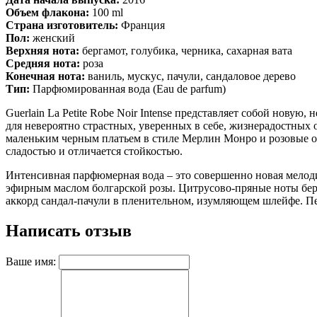
Объем флакона:
100 ml
Страна изготовитель:
Франция
Пол:
женский
Верхняя нота:
бергамот, голубика, черника, сахарная вата
Средняя нота:
роза
Конечная нота:
ваниль, мускус, пачули, сандаловое дерево
Тип:
Парфюмированная вода (Eau de parfum)
Guerlain La Petite Robe Noir Intense представляет собой нов
для невероятно страстных, уверенных в себе, жизнерадостны
маленьким черным платьем в стиле Мерлин Монро и розовые от
сладостью и отличается стойкостью.
Интенсивная парфюмерная вода – это совершенно новая мелоди
эфирным маслом болгарской розы. Цитрусово-пряные ноты бер
аккорд сандал-пачули в пленительном, изумляющем шлейфе. Пер
Написать отзыв
Ваше имя: