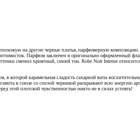
ую, непохожую на другие черные платья, парфюмерную композицию
х оптимисток. Парфюм заключен в оригинально оформленный фл
тенки сменил приятный, синий тон. Robe Noir Intense относитс
я, в которой карамельная сладость сахарной ваты восхитительн
гамота в союзе со спелой черникой раскрывают всю энергию ар
ед этой плотской чувственностью никто не в силах устоять!