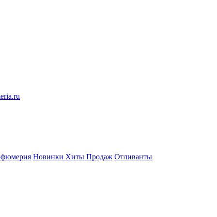
eria.ru
рфюмерия
Новинки
Хиты Продаж
Отливанты