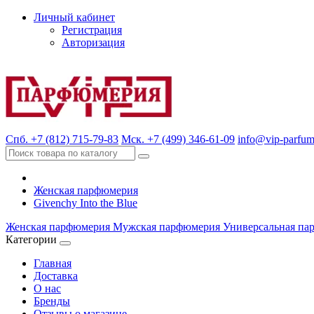
Личный кабинет
Регистрация
Авторизация
Спб. +7 (812) 715-79-83
Мск. +7 (499) 346-61-09
info@vip-parfum
Женская парфюмерия
Givenchy Into the Blue
Женская парфюмерия
Мужская парфюмерия
Универсальная па
Категории
Главная
Доставка
О нас
Бренды
Отзывы о магазине