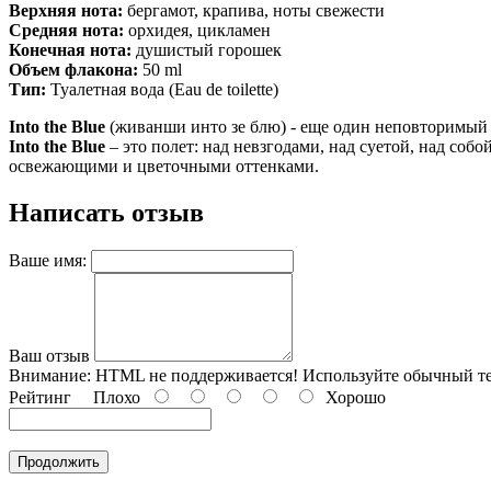
Верхняя нота:
бергамот, крапива, ноты свежести
Средняя нота:
орхидея, цикламен
Конечная нота:
душистый горошек
Объем флакона:
50 ml
Тип:
Туалетная вода (Eau de toilette)
Into the Blue
(живанши инто зе блю) - еще один неповторимый
Into the Blue
– это полет: над невзгодами, над суетой, над со
освежающими и цветочными оттенками.
Написать отзыв
Ваше имя:
Ваш отзыв
Внимание:
HTML не поддерживается! Используйте обычный те
Рейтинг
Плохо
Хорошо
Продолжить