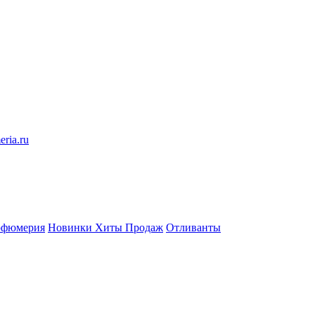
eria.ru
рфюмерия
Новинки
Хиты Продаж
Отливанты