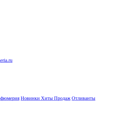
eria.ru
рфюмерия
Новинки
Хиты Продаж
Отливанты