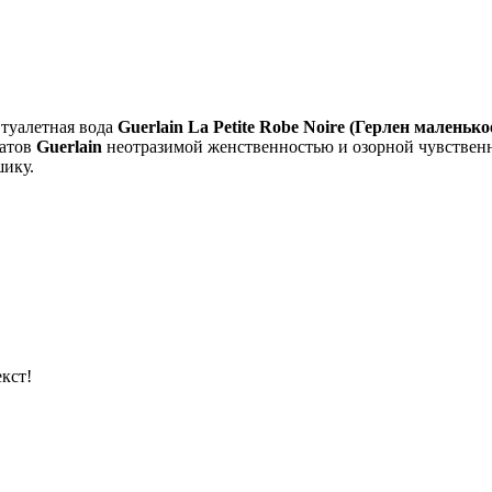
туалетная вода
Guerlain La Petite Robe Noire (Герлен маленько
матов
Guerlain
неотразимой женственностью и озорной чувствен
шику.
кст!