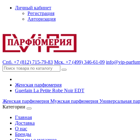
Личный кабинет
Регистрация
Авторизация
Спб. +7 (812) 715-79-83
Мск. +7 (499) 346-61-09
info@vip-parfum
Женская парфюмерия
Guerlain La Petite Robe Noir EDT
Женская парфюмерия
Мужская парфюмерия
Универсальная па
Категории
Главная
Доставка
О нас
Бренды
Отзывы о магазине