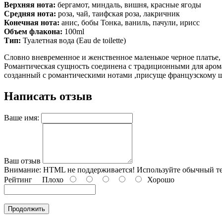
Верхняя нота:
бергамот, миндаль, вишня, красные ягоды
Средняя нота:
роза, чай, таифская роза, лакричник
Конечная нота:
анис, бобы Тонка, ваниль, пачули, ирисс
Объем флакона:
100ml
Тип:
Туалетная вода (Eau de toilette)
Словно вневременное и женственное маленькое черное платье, 
Романтическая сущность соединена с традиционными для аро
созданный с романтическими нотами ,присуще французскому 
Написать отзыв
Ваше имя:
Ваш отзыв
Внимание:
HTML не поддерживается! Используйте обычный те
Рейтинг
Плохо
Хорошо
Продолжить