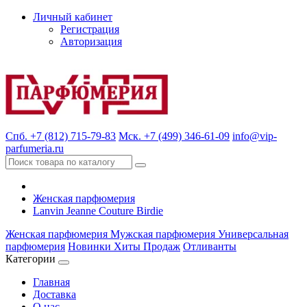
Личный кабинет
Регистрация
Авторизация
Спб. +7 (812) 715-79-83
Мск. +7 (499) 346-61-09
info@vip-
parfumeria.ru
Женская парфюмерия
Lanvin Jeanne Couture Birdie
Женская парфюмерия
Мужская парфюмерия
Универсальная
парфюмерия
Новинки
Хиты Продаж
Отливанты
Категории
Главная
Доставка
О нас