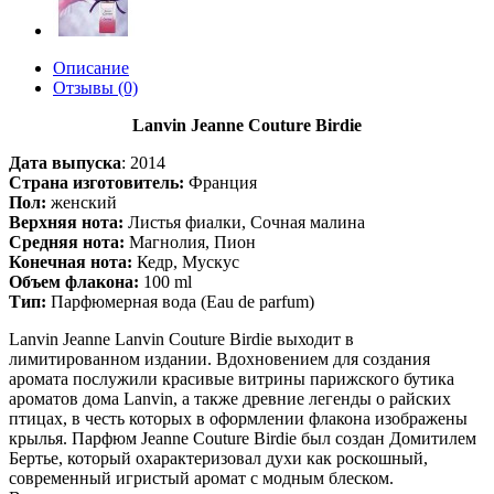
Описание
Отзывы (0)
Lanvin Jeanne Couture Birdie
Дата выпуска
:
2014
Страна изготовитель:
Франция
Пол:
женский
Верхняя нота:
Листья фиалки, Сочная малина
Средняя нота:
Магнолия, Пион
Конечная нота:
Кедр, Мускус
Объем флакона:
100 ml
Тип:
Парфюмерная вода (Eau de parfum)
Lanvin Jeanne Lanvin Couture Birdie выходит в
лимитированном издании. Вдохновением для создания
аромата послужили красивые витрины парижского бутика
ароматов дома Lanvin, а также древние легенды о райских
птицах, в честь которых в оформлении флакона изображены
крылья. Парфюм Jeanne Couture Birdie был создан Домитилем
Бертье, который охарактеризовал духи как роскошный,
современный игристый аромат с модным блеском.