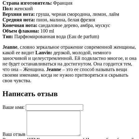
Страна изготовитель:
Франция
Пол:
женский
Верхняя нота:
груша, черная смородина, лимон, лайм
Средняя нота:
пион, малина, белая фрезия
Конечная нота:
сандаловое дерево, амбра, мускус
Объем флакона:
100 ml
Тип:
Парфюмированная вода (Eau de parfum)
Jeanne
, словно зеркальное отражение современной женщины,
какой ее видит
Lanvin:
дерзкой, молодой, немного
заносчивой и целеустремленной. Ей подвластно многое, и она
не будет останавливаться на достигнутом. Она гордится тем,
что она – Женщина.
Jeanne
– это ее способ называть вещи
своими именами, когда не нужно притворяться и скрывать
свои чувства.
Написать отзыв
Ваше имя:
Ваш отзыв