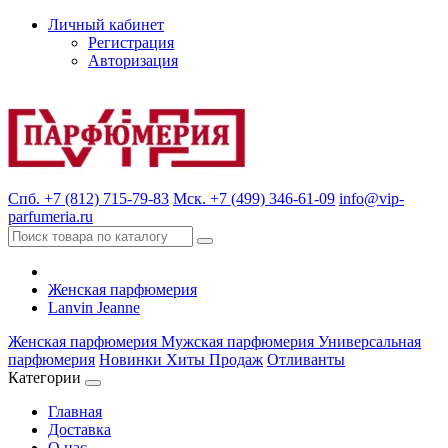
Личный кабинет
Регистрация
Авторизация
Спб. +7 (812) 715-79-83
Мск. +7 (499) 346-61-09
info@vip-
parfumeria.ru
Женская парфюмерия
Lanvin Jeanne
Женская парфюмерия
Мужская парфюмерия
Универсальная
парфюмерия
Новинки
Хиты Продаж
Отливанты
Категории
Главная
Доставка
О нас