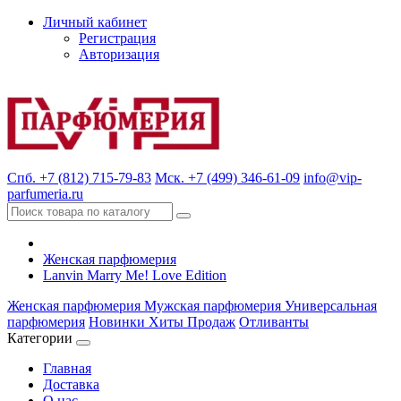
Личный кабинет
Регистрация
Авторизация
Спб. +7 (812) 715-79-83
Мск. +7 (499) 346-61-09
info@vip-
parfumeria.ru
Женская парфюмерия
Lanvin Marry Me! Love Edition
Женская парфюмерия
Мужская парфюмерия
Универсальная
парфюмерия
Новинки
Хиты Продаж
Отливанты
Категории
Главная
Доставка
О нас