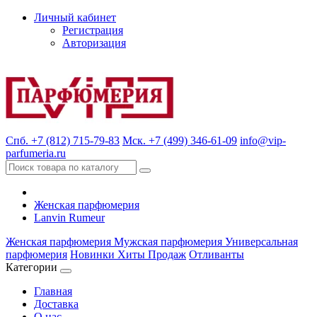
Личный кабинет
Регистрация
Авторизация
Спб. +7 (812) 715-79-83
Мск. +7 (499) 346-61-09
info@vip-
parfumeria.ru
Женская парфюмерия
Lanvin Rumeur
Женская парфюмерия
Мужская парфюмерия
Универсальная
парфюмерия
Новинки
Хиты Продаж
Отливанты
Категории
Главная
Доставка
О нас