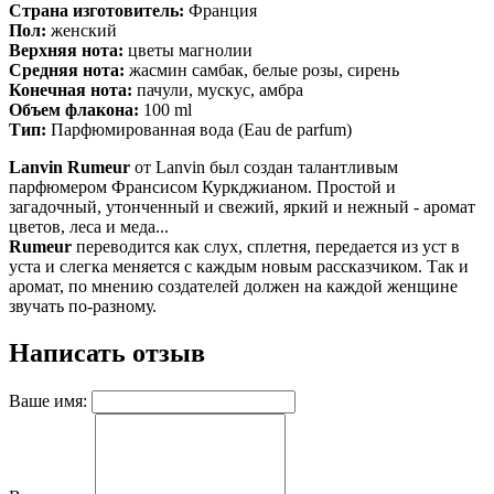
Страна изготовитель:
Франция
Пол:
женский
Верхняя нота:
цветы магнолии
Средняя нота:
жасмин самбак, белые розы, сирень
Конечная нота:
пачули, мускус, амбра
Объем флакона:
100 ml
Тип:
Парфюмированная вода (Eau de parfum)
Lanvin
Rumeur
от Lanvin был создан талантливым
парфюмером Франсисом Куркджианом. Простой и
загадочный, утонченный и свежий, яркий и нежный - аромат
цветов, леса и меда...
Rumeur
переводится как слух, сплетня, передается из уст в
уста и слегка меняется с каждым новым рассказчиком. Так и
аромат, по мнению создателей должен на каждой женщине
звучать по-разному.
Написать отзыв
Ваше имя: