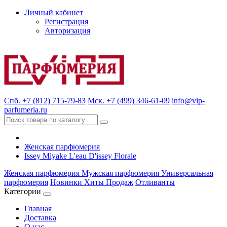
Личный кабинет
Регистрация
Авторизация
Спб. +7 (812) 715-79-83
Мск. +7 (499) 346-61-09
info@vip-
parfumeria.ru
Женская парфюмерия
Issey Miyake L'eau D'issey Florale
Женская парфюмерия
Мужская парфюмерия
Универсальная
парфюмерия
Новинки
Хиты Продаж
Отливанты
Категории
Главная
Доставка
О нас