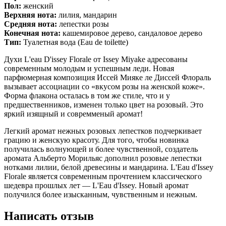
Пол:
женский
Верхняя нота:
лилия, мандарин
Средняя нота:
лепестки розы
Конечная нота:
кашемировое дерево, сандаловое дерево
Тип:
Туалетная вода (Eau de toilette)
Духи L'eau D'issey Florale от Issey Miyake адресованы
современным молодым и успешным леди. Новая
парфюмерная композиция Иссей Мияке ле Диссей Флораль
вызывает ассоциации со «вкусом розы на женской коже».
Форма флакона осталась в том же стиле, что и у
предшественников, изменен только цвет на розовый. Это
яркий изящный и совремменый аромат!
Легкий аромат нежных розовых лепестков подчеркивает
грацию и женскую красоту. Для того, чтобы новинка
получилась волнующей и более чувственной, создатель
аромата Альберто Морильяс дополнил розовые лепестки
нотками лилии, белой древесины и мандарина. L'Eau d'Issey
Florale является современным прочтением классического
шедевра прошлых лет — L'Eau d'Issey. Новый аромат
получился более изысканным, чувственным и нежным.
Написать отзыв