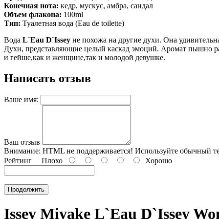
Конечная нота:
кедр, мускус, амбра, сандал
Объем флакона
:
100ml
Тип:
Туалетная вода (Eau de toilette)
Вода
L`Eau D`Issey
не похожа на другие духи. Она удивительна
Духи, представляющие целый каскад эмоций. Аромат пышно раск
и гейше,как и женщине,так и молодой девушке.
Написать отзыв
Ваше имя:
Ваш отзыв
Внимание:
HTML не поддерживается! Используйте обычный те
Рейтинг
Плохо
Хорошо
Продолжить
Issey Miyake L`Eau D`Issey W