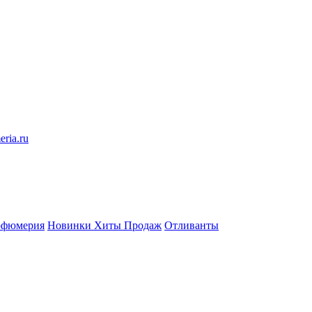
eria.ru
рфюмерия
Новинки
Хиты Продаж
Отливанты