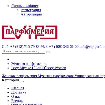
Личный кабинет
Регистрация
Авторизация
Спб. +7 (812) 715-79-83
Мск. +7 (499) 346-61-09
info@vip-parfum
Женская парфюмерия
Issey Miyake L`Eau D`Issey Woman
Женская парфюмерия
Мужская парфюмерия
Универсальная па
Категории
Главная
Доставка
О нас
Бренды
Отзывы о магазине