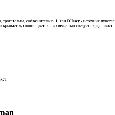
, трогательна, соблазнительна.
L`eau D`Issey
- источник чувстве
рывается, словно цветок - за свежестью следует вкрадчивость 
кст!
oman