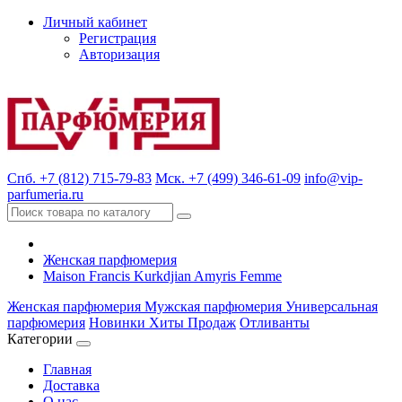
Личный кабинет
Регистрация
Авторизация
Спб. +7 (812) 715-79-83
Мск. +7 (499) 346-61-09
info@vip-
parfumeria.ru
Женская парфюмерия
Maison Francis Kurkdjian Amyris Femme
Женская парфюмерия
Мужская парфюмерия
Универсальная
парфюмерия
Новинки
Хиты Продаж
Отливанты
Категории
Главная
Доставка
О нас