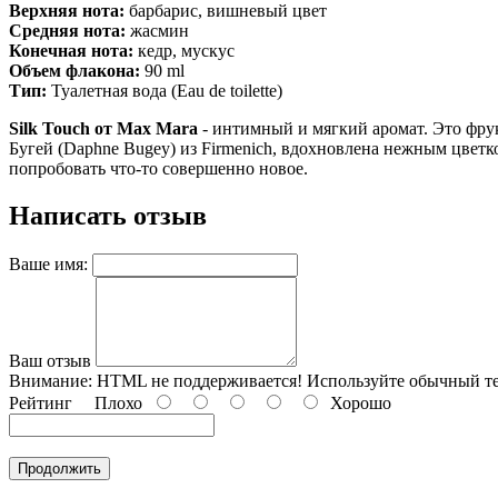
Верхняя нота:
барбарис, вишневый цвет
Средняя нота:
жасмин
Конечная нота:
кедр, мускус
Объем флакона:
90 ml
Тип:
Туалетная вода (Eau de toilette)
Silk Touch от Max Mara
- интимный и мягкий аромат. Это фру
Бугей (Daphne Bugey) из Firmenich, вдохновлена нежным цветк
попробовать что-то совершенно новое.
Написать отзыв
Ваше имя:
Ваш отзыв
Внимание:
HTML не поддерживается! Используйте обычный те
Рейтинг
Плохо
Хорошо
Продолжить