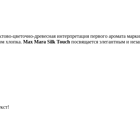
ктово-цветочно-древесная интерпретация первого аромата мар
ом хлопка.
Max Mara Silk Touch
посвящается элегантным и нез
кст!