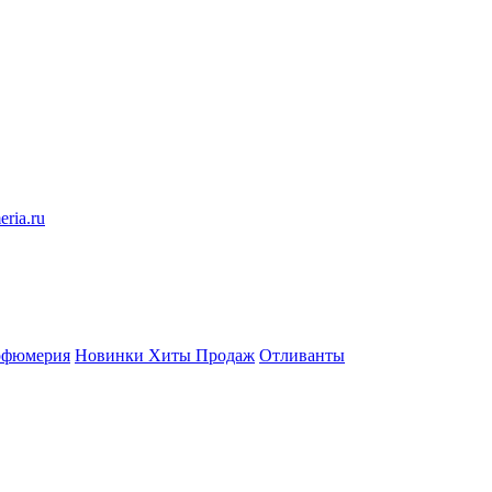
eria.ru
рфюмерия
Новинки
Хиты Продаж
Отливанты