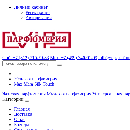
Личный кабинет
Регистрация
Авторизация
Спб. +7 (812) 715-79-83
Мск. +7 (499) 346-61-09
info@vip-parfum
Женская парфюмерия
Max Mara Silk Touch
Женская парфюмерия
Мужская парфюмерия
Универсальная па
Категории
Главная
Доставка
О нас
Бренды
Отзывы о магазине