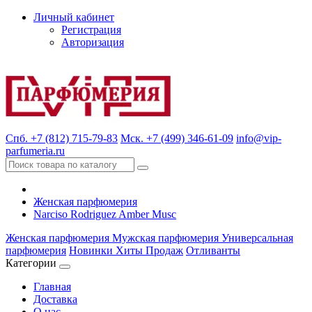
Личный кабинет
Регистрация
Авторизация
Спб. +7 (812) 715-79-83
Мск. +7 (499) 346-61-09
info@vip-
parfumeria.ru
Женская парфюмерия
Narciso Rodriguez Amber Musc
Женская парфюмерия
Мужская парфюмерия
Универсальная
парфюмерия
Новинки
Хиты Продаж
Отливанты
Категории
Главная
Доставка
О нас