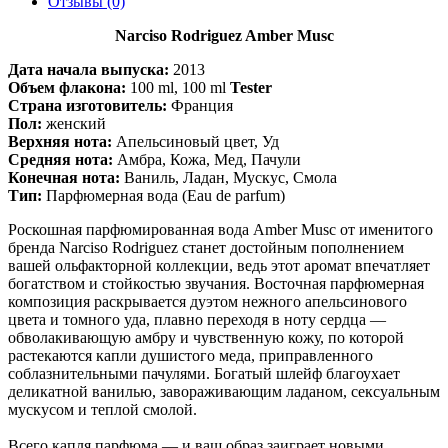
Отзывы (0)
Narciso Rodriguez Amber Musc
Дата начала выпуска:
2013
Объем флакона:
100 ml, 100 ml
Tester
Страна изготовитель:
Франция
Пол:
женский
Верхняя нота:
Апельсиновый цвет, Уд
Средняя нота:
Амбра, Кожа, Мед, Пачули
Конечная нота:
Ваниль, Ладан, Мускус, Смола
Тип:
Парфюмерная вода (Eau de parfum)
Роскошная парфюмированная вода Amber Musc от именитого
бренда Narciso Rodriguez станет достойным пополнением
вашей ольфакторной коллекции, ведь этот аромат впечатляет
богатством и стойкостью звучания. Восточная парфюмерная
композиция раскрывается дуэтом нежного апельсинового
цвета и томного уда, плавно переходя в ноту сердца —
обволакивающую амбру и чувственную кожу, по которой
растекаются капли душистого меда, приправленного
соблазнительными пачулями. Богатый шлейф благоухает
деликатной ванилью, завораживающим ладаном, сексуальным
мускусом и теплой смолой.
Всего капля парфюма — и ваш образ заиграет новыми