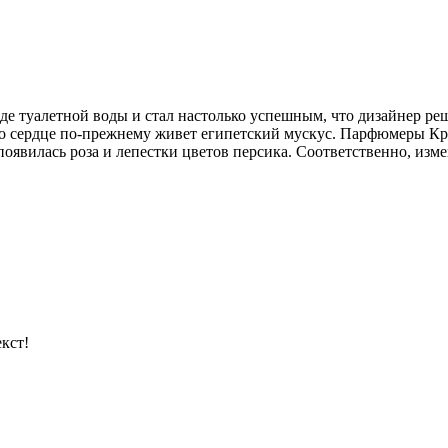
е туалетной воды и стал настолько успешным, что дизайнер реш
его сердце по-прежнему живет египетский мускус. Парфюмеры К
оявилась роза и лепестки цветов персика. Соответственно, изме
кст!