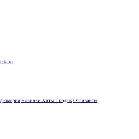
eria.ru
рфюмерия
Новинки
Хиты Продаж
Отливанты