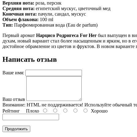
Верхняя нота:
роза, персик
Средняя нота:
египетский мускус, цветочный мед
Конечная нота:
пачули, сандал, мускус
Объем флакона:
100 ml
Тип:
Парфюмированная вода (Eau de parfum)
Первый аромат
Нарцисо Родригеса For Her
был выпущен в вид
духам, новый вариант стал более насыщенным и ярким, но в 
достойное обрамление из цветов и фруктов. В новом варианте п
Написать отзыв
Ваше имя:
Ваш отзыв
Внимание:
HTML не поддерживается! Используйте обычный те
Рейтинг
Плохо
Хорошо
Продолжить