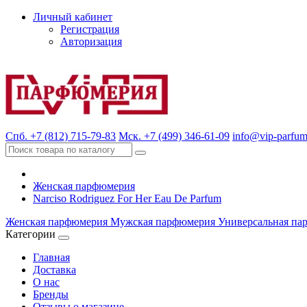
Личный кабинет
Регистрация
Авторизация
Спб. +7 (812) 715-79-83
Мск. +7 (499) 346-61-09
info@vip-parfum
Женская парфюмерия
Narciso Rodriguez For Her Eau De Parfum
Женская парфюмерия
Мужская парфюмерия
Универсальная па
Категории
Главная
Доставка
О нас
Бренды
Отзывы о магазине