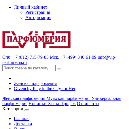
Личный кабинет
Регистрация
Авторизация
Спб. +7 (812) 715-79-83
Мск. +7 (499) 346-61-09
info@vip-
parfumeria.ru
Женская парфюмерия
Givenchy Play in the City for Her
Женская парфюмерия
Мужская парфюмерия
Универсальная
парфюмерия
Новинки
Хиты Продаж
Отливанты
Категории
Главная
Доставка
О нас