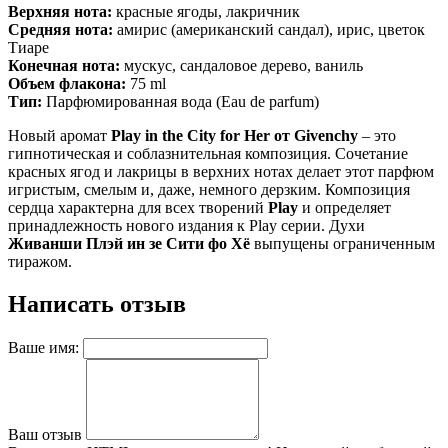
Верхняя нота:
красные ягоды, лакричник
Средняя нота:
амирис (американский сандал), ирис, цветок
Тиаре
Конечная нота:
мускус, сандаловое дерево, ваниль
Объем флакона:
75 ml
Тип:
Парфюмированная вода (Eau de parfum)
Новый аромат
Play in the City for Her от Givenchy
– это
гипнотическая и соблазнительная композиция. Сочетание
красных ягод и лакрицы в верхних нотах делает этот парфюм
игристым, смелым и, даже, немного дерзким. Композиция
сердца характерна для всех творений
Play
и определяет
принадлежность нового издания к Play серии. Духи
Живанши Плэй ин зе Сити фо Хё
выпущены ограниченным
тиражом.
Написать отзыв
Ваше имя:
Ваш отзыв