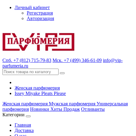
Личный кабинет
Регистрация
Авторизация
Спб. +7 (812) 715-79-83
Мск. +7 (499) 346-61-09
info@vip-
parfumeria.ru
Женская парфюмерия
Issey Miyake Pleats Please
Женская парфюмерия
Мужская парфюмерия
Универсальная
парфюмерия
Новинки
Хиты Продаж
Отливанты
Категории
Главная
Доставка
О нас