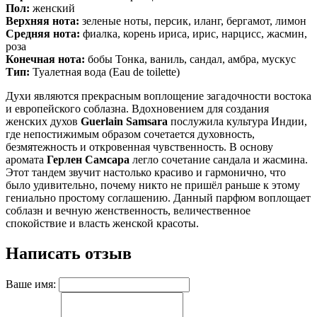
Пол:
женский
Верхняя нота:
зеленые ноты, персик, иланг, бергамот, лимон
Средняя нота:
фиалка, корень ириса, ирис, нарцисс, жасмин,
роза
Конечная нота:
бобы Тонка, ваниль, сандал, амбра, мускус
Тип:
Туалетная вода (Eau de toilette)
Духи являются прекрасным воплощение загадочности востока
и европейского соблазна. Вдохновением для создания
женских духов
Guerlain Samsara
послужила культура Индии,
где непостижимым образом сочетается духовность,
безмятежность и откровенная чувственность. В основу
аромата
Герлен Самсара
легло сочетание сандала и жасмина.
Этот тандем звучит настолько красиво и гармонично, что
было удивительно, почему никто не пришёл раньше к этому
гениально простому соглашению. Данный парфюм воплощает
соблазн и вечную женственность, величественное
спокойствие и власть женской красоты.
Написать отзыв
Ваше имя: