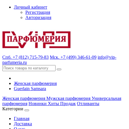
Личный кабинет
Регистрация
Авторизация
Спб. +7 (812) 715-79-83
Мск. +7 (499) 346-61-09
info@vip-
parfumeria.ru
Женская парфюмерия
Guerlain Samsara
Женская парфюмерия
Мужская парфюмерия
Универсальная
парфюмерия
Новинки
Хиты Продаж
Отливанты
Категории
Главная
Доставка
О нас