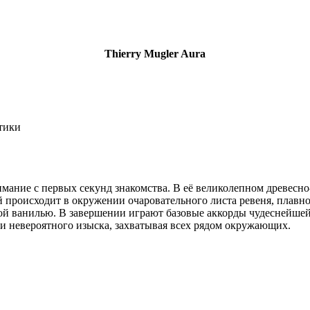
Thierry Mugler Aura
тики
нимание с первых секунд знакомства. В её великолепном древес
 происходит в окружении очаровательного листа ревеня, плавно
ной ванилью. В завершении играют базовые аккорды чудеснейше
 и невероятного изыска, захватывая всех рядом окружающих.