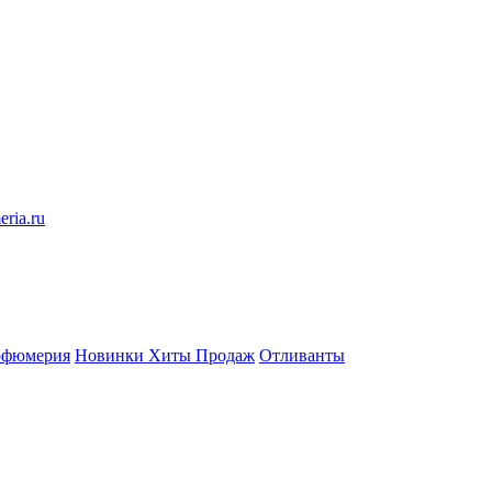
eria.ru
рфюмерия
Новинки
Хиты Продаж
Отливанты