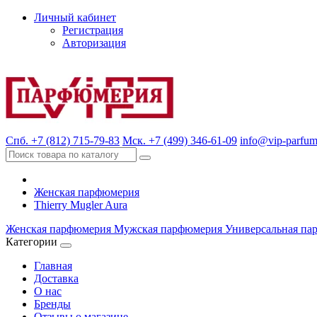
Личный кабинет
Регистрация
Авторизация
Спб. +7 (812) 715-79-83
Мск. +7 (499) 346-61-09
info@vip-parfum
Женская парфюмерия
Thierry Mugler Aura
Женская парфюмерия
Мужская парфюмерия
Универсальная па
Категории
Главная
Доставка
О нас
Бренды
Отзывы о магазине