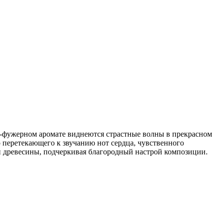
но-фужерном аромате виднеются страстные волны в прекрасном
 перетекающего к звучанию нот сердца, чувственного
й древесины, подчеркивая благородный настрой композиции.