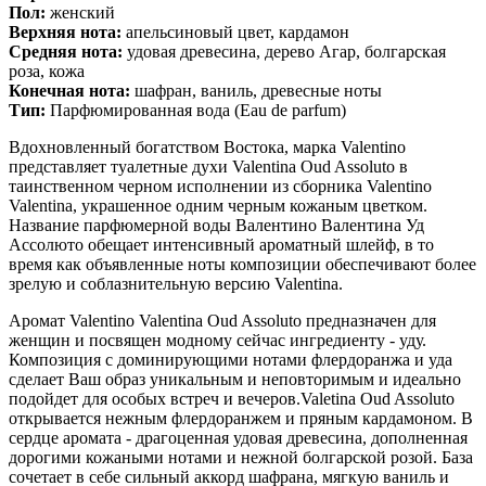
Пол:
женский
Верхняя нота:
апельсиновый цвет, кардамон
Средняя нота:
удовая древесина, дерево Агар, болгарская
роза, кожа
Конечная нота:
шафран, ваниль, древесные ноты
Тип:
Парфюмированная вода (Eau de parfum)
Вдохновленный богатством Востока, марка Valentino
представляет туалетные духи Valentina Oud Assoluto в
таинственном черном исполнении из сборника Valentino
Valentina, украшенное одним черным кожаным цветком.
Название парфюмерной воды Валентино Валентина Уд
Ассолюто обещает интенсивный ароматный шлейф, в то
время как объявленные ноты композиции обеспечивают более
зрелую и соблазнительную версию Valentina.
Аромат Valentino Valentina Oud Assoluto предназначен для
женщин и посвящен модному сейчас ингредиенту - уду.
Композиция с доминирующими нотами флердоранжа и уда
сделает Ваш образ уникальным и неповторимым и идеально
подойдет для особых встреч и вечеров.Valetina Oud Assoluto
открывается нежным флердоранжем и пряным кардамоном. В
сердце аромата - драгоценная удовая древесина, дополненная
дорогими кожаными нотами и нежной болгарской розой. База
сочетает в себе сильный аккорд шафрана, мягкую ваниль и