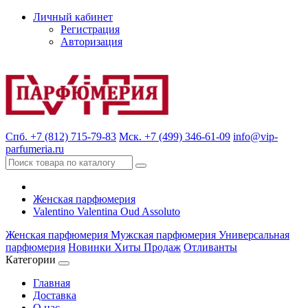
Личный кабинет
Регистрация
Авторизация
Спб. +7 (812) 715-79-83
Мск. +7 (499) 346-61-09
info@vip-
parfumeria.ru
Женская парфюмерия
Valentino Valentina Oud Assoluto
Женская парфюмерия
Мужская парфюмерия
Универсальная
парфюмерия
Новинки
Хиты Продаж
Отливанты
Категории
Главная
Доставка
О нас