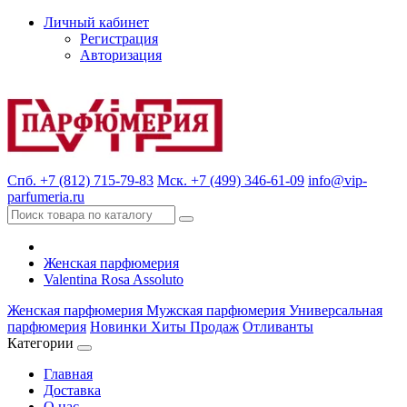
Личный кабинет
Регистрация
Авторизация
Спб. +7 (812) 715-79-83
Мск. +7 (499) 346-61-09
info@vip-
parfumeria.ru
Женская парфюмерия
Valentina Rosa Assoluto
Женская парфюмерия
Мужская парфюмерия
Универсальная
парфюмерия
Новинки
Хиты Продаж
Отливанты
Категории
Главная
Доставка
О нас