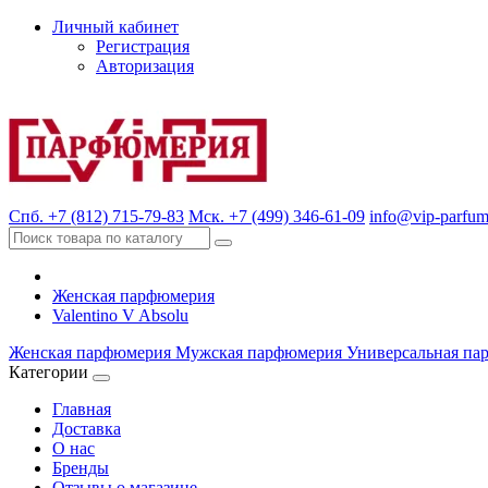
Личный кабинет
Регистрация
Авторизация
Спб. +7 (812) 715-79-83
Мск. +7 (499) 346-61-09
info@vip-parfum
Женская парфюмерия
Valentino V Absolu
Женская парфюмерия
Мужская парфюмерия
Универсальная па
Категории
Главная
Доставка
О нас
Бренды
Отзывы о магазине