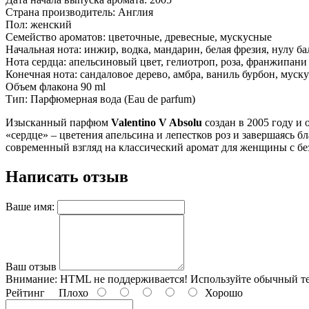
Страна производитель: Англия
Пол: женский
Семейство ароматов: цветочные, древесные, мускусные
Начальная нота: инжир, водка, мандарин, белая фрезия, нулу б
Нота сердца: апельсиновый цвет, гелиотроп, роза, франжипани
Конечная нота: сандаловое дерево, амбра, ваниль бурбон, муску
Объем флакона 90 ml
Тип: Парфюмерная вода (Eau de parfum)
Изысканный парфюм
Valentino V Absolu
создан в 2005 году и
«сердце» – цветения апельсина и лепестков роз и завершаясь б
современный взгляд на классический аромат для женщины с б
Написать отзыв
Ваше имя:
Ваш отзыв
Внимание:
HTML не поддерживается! Используйте обычный те
Рейтинг
Плохо
Хорошо