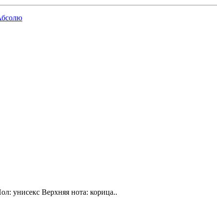
Абсолю
ол: унисекс Верхняя нота: корица..