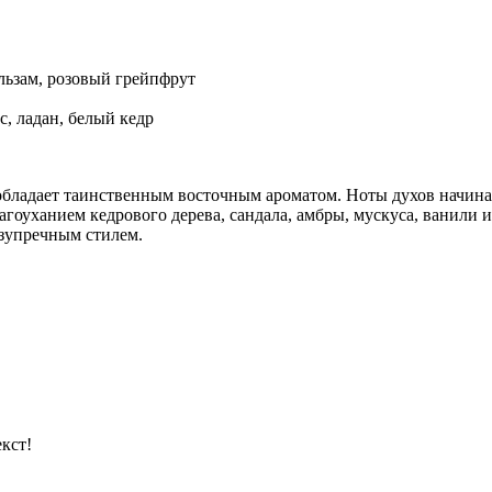
альзам, розовый грейпфрут
с, ладан, белый кедр
 обладает таинственным восточным ароматом. Ноты духов начина
лагоуханием кедрового дерева, сандала, амбры, мускуса, ванили и
езупречным стилем.
кст!