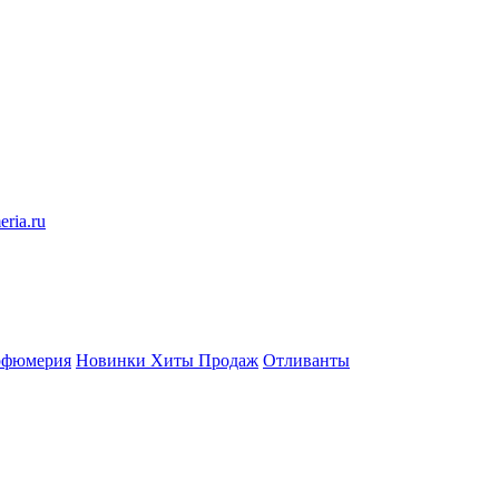
eria.ru
рфюмерия
Новинки
Хиты Продаж
Отливанты