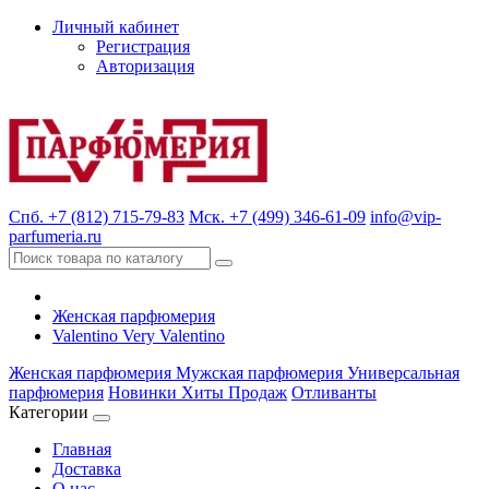
Личный кабинет
Регистрация
Авторизация
Спб. +7 (812) 715-79-83
Мск. +7 (499) 346-61-09
info@vip-
parfumeria.ru
Женская парфюмерия
Valentino Very Valentino
Женская парфюмерия
Мужская парфюмерия
Универсальная
парфюмерия
Новинки
Хиты Продаж
Отливанты
Категории
Главная
Доставка
О нас