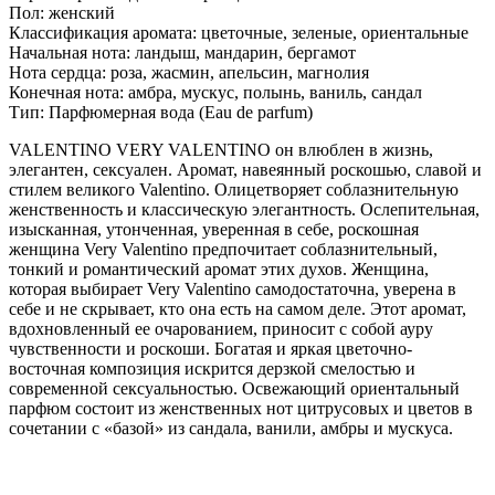
Пол: женский
Классификация аромата: цветочные, зеленые, ориентальные
Начальная нота: ландыш, мандарин, бергамот
Нота сердца: роза, жасмин, апельсин, магнолия
Конечная нота: амбра, мускус, полынь, ваниль, сандал
Тип: Парфюмерная вода (Eau de parfum)
VALENTINO VERY VALENTINO он влюблен в жизнь,
элегантен, сексуален. Аромат, навеянный роскошью, славой и
стилем великого Valentino. Олицетворяет соблазнительную
женственность и классическую элегантность. Ослепительная,
изысканная, утонченная, уверенная в себе, роскошная
женщина Very Valentino предпочитает соблазнительный,
тонкий и романтический аромат этих духов. Женщина,
которая выбирает Very Valentino самодостаточна, уверена в
себе и не скрывает, кто она есть на самом деле. Этот аромат,
вдохновленный ее очарованием, приносит с собой ауру
чувственности и роскоши. Богатая и яркая цветочно-
восточная композиция искрится дерзкой смелостью и
современной сексуальностью. Освежающий ориентальный
парфюм состоит из женственных нот цитрусовых и цветов в
сочетании с «базой» из сандала, ванили, амбры и мускуса.