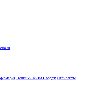
eria.ru
рфюмерия
Новинки
Хиты Продаж
Отливанты