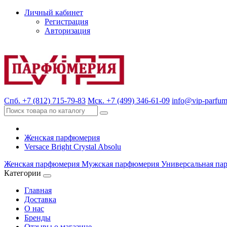
Личный кабинет
Регистрация
Авторизация
Спб. +7 (812) 715-79-83
Мск. +7 (499) 346-61-09
info@vip-parfum
Женская парфюмерия
Versace Bright Crystal Absolu
Женская парфюмерия
Мужская парфюмерия
Универсальная па
Категории
Главная
Доставка
О нас
Бренды
Отзывы о магазине