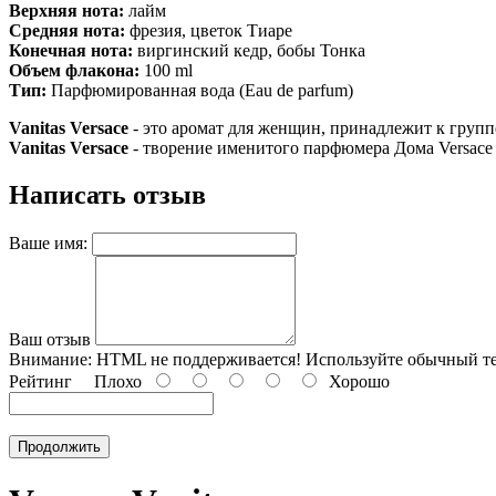
Верхняя нота:
лайм
Средняя нота:
фрезия, цветок Тиаре
Конечная нота:
виргинский кедр, бобы Тонка
Объем флакона:
100 ml
Тип:
Парфюмированная вода (Eau de parfum)
Vanitas Versace
- это аромат для женщин, принадлежит к групп
Vanitas Versace
- творение именитого парфюмера Дома Versace 
Написать отзыв
Ваше имя:
Ваш отзыв
Внимание:
HTML не поддерживается! Используйте обычный те
Рейтинг
Плохо
Хорошо
Продолжить