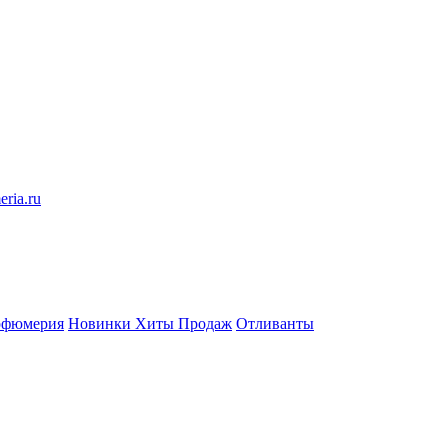
eria.ru
рфюмерия
Новинки
Хиты Продаж
Отливанты