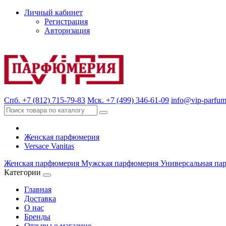
Личный кабинет
Регистрация
Авторизация
Спб. +7 (812) 715-79-83
Мск. +7 (499) 346-61-09
info@vip-parfum
Женская парфюмерия
Versace Vanitas
Женская парфюмерия
Мужская парфюмерия
Универсальная па
Категории
Главная
Доставка
О нас
Бренды
Отзывы о магазине